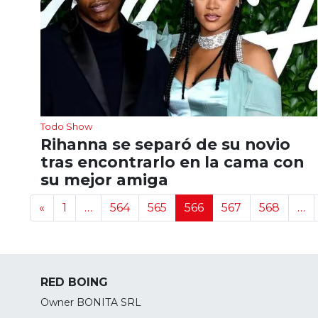
Todo Show
Rihanna se separó de su novio
tras encontrarlo en la cama con
su mejor amiga
Navegación de noticias
«
1
…
564
565
566
567
568
…
RED BOING
Owner BONITA SRL