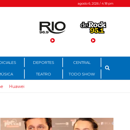
agosto 6, 2026 / 4:18 pm
DICIALES
DEPORTES
CENTRAL
MÚSICA
TEATRO
TODO SHOW
ne
Huawei