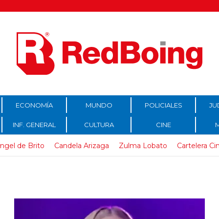
ECONOMÍA
MUNDO
POLICIALES
JU
INF. GENERAL
CULTURA
CINE
ngel de Brito
Candela Arizaga
Zulma Lobato
Cartelera Ci