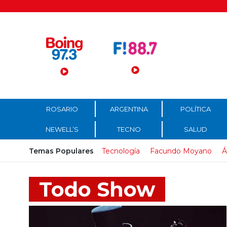
Menú Principal
ROSARIO
ARGENTINA
POLÍTICA
NEWELL’S
TECNO
SALUD
Temas Populares
Tecnología
Facundo Moyano
Á
Todo Show