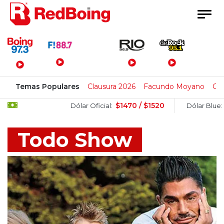
Menú Principal
Temas Populares
Clausura 2026
Facundo Moyano
Cl
$1470 / $1520
$1505 / $1
Dólar Oficial:
Dólar Blue:
Todo Show