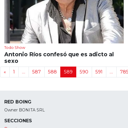
Todo Show
Antonio Ríos confesó que es adicto al
sexo
Navegación de noticias
«
1
…
587
588
589
590
591
…
78
RED BOING
Owner BONITA SRL
SECCIONES