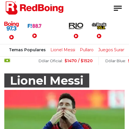
Menú Principal
Temas Populares
Lionel Messi
Pullaro
Juegos Surame
$1470 / $1520
$1505 / $1
Dólar Oficial:
Dólar Blue:
Lionel Messi