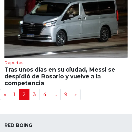
Deportes
Tras unos días en su ciudad, Messi se
despidió de Rosario y vuelve a la
competencia
Navegación de noticias
«
1
2
3
4
…
9
»
RED BOING