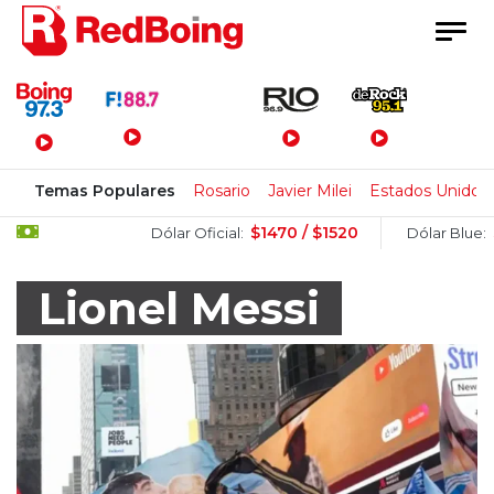
Menú Principal
Temas Populares
Rosario
Javier Milei
Estados Unidos
$1470 / $1520
$1505 / 
Dólar Oficial:
Dólar Blue:
Lionel Messi