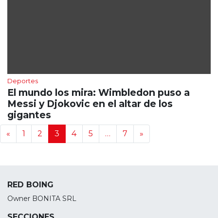
Deportes
El mundo los mira: Wimbledon puso a
Messi y Djokovic en el altar de los
gigantes
Navegación de noticias
«
1
2
3
4
5
…
7
»
RED BOING
Owner BONITA SRL
SECCIONES