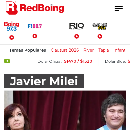
Menú Principal
Temas Populares
Clausura 2026
River
Tapia
Infantin
$1470 / $1520
$1510 / 
Dólar Oficial:
Dólar Blue:
Javier Milei