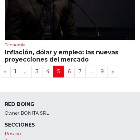
Economía
Inflación, dólar y empleo: las nuevas
proyecciones del mercado
Navegación de noticias
«
1
…
3
4
5
6
7
…
9
»
RED BOING
Owner BONITA SRL
SECCIONES
Rosario