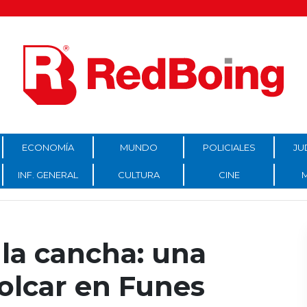
ECONOMÍA
MUNDO
POLICIALES
JU
INF. GENERAL
CULTURA
CINE
la cancha: una
olcar en Funes