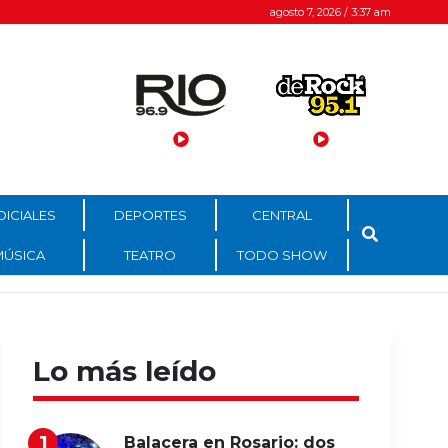
agosto 7, 2026 / 3:37 am
DICIALES
DEPORTES
CENTRAL
MÚSICA
TEATRO
TODO SHOW
Lo más leído
Balacera en Rosario: dos