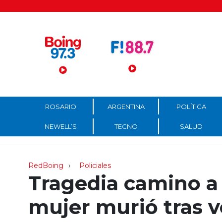
Menú Principal
ROSARIO
ARGENTINA
POLÍTICA
NEWELL’S
TECNO
SALUD
RedBoing
Policiales
Tragedia camino a 
mujer murió tras v