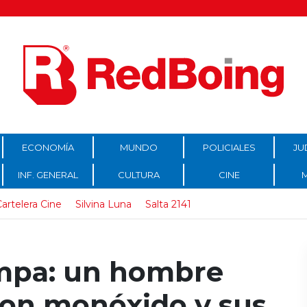
ECONOMÍA
MUNDO
POLICIALES
JU
INF. GENERAL
CULTURA
CINE
artelera Cine
Silvina Luna
Salta 2141
ampa: un hombre
con monóxido y sus