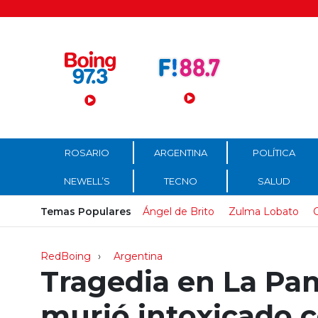
Menú Principal
ROSARIO
ARGENTINA
POLÍTICA
NEWELL’S
TECNO
SALUD
Temas Populares
Ángel de Brito
Zulma Lobato
C
RedBoing
Argentina
Tragedia en La P
murió intoxicado 