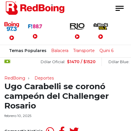
Menú Principal
Temas Populares
Balacera
Transporte
Quini 6
$1470 / $1520
$1520 
Dólar Oficial:
Dólar Blue:
RedBoing
Deportes
Ugo Carabelli se coronó
campeón del Challenger
Rosario
febrero 10, 2025