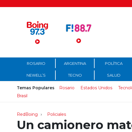
Menú Principal
ROSARIO
ARGENTINA
POLÍTICA
NEWELL’S
TECNO
SALUD
Temas Populares
Rosario
Estados Unidos
Tecnol
Brasil
RedBoing
Policiales
Un camionero mat