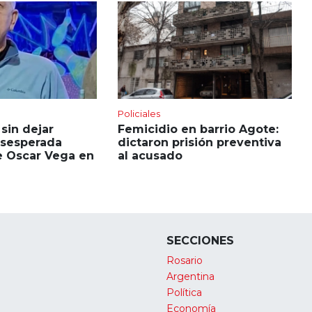
Policiales
sin dejar
Femicidio en barrio Agote:
desesperada
dictaron prisión preventiva
 Oscar Vega en
al acusado
SECCIONES
Rosario
Argentina
Política
Economía