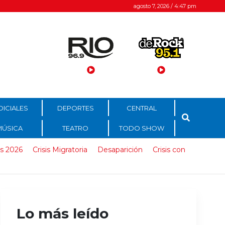
agosto 7, 2026 / 4:47 pm
DICIALES
DEPORTES
CENTRAL
MÚSICA
TEATRO
TODO SHOW
s 2026
Crisis Migratoria
Desaparición
Crisis con
Lo más leído