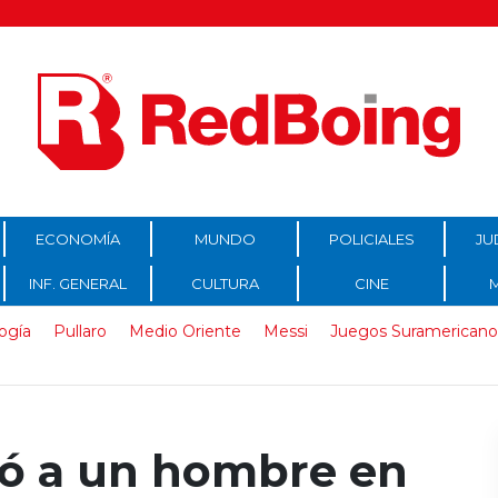
ECONOMÍA
MUNDO
POLICIALES
JU
INF. GENERAL
CULTURA
CINE
ogía
Pullaro
Medio Oriente
Messi
Juegos Suramericano
ó a un hombre en