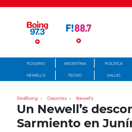
Menú Principal
ROSARIO
ARGENTINA
POLÍTICA
NEWELL’S
TECNO
SALUD
RedBoing
Deportes
Newell’s
Un Newell’s desco
Sarmiento en Juní