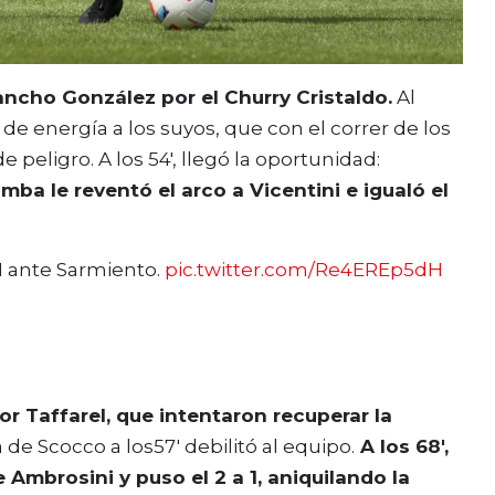
ancho González por el Churry Cristaldo.
Al
ó de energía a los suyos, que con el correr de los
eligro. A los 54′, llegó la oportunidad:
ba le reventó el arco a Vicentini e igualó el
 1 ante Sarmiento.
pic.twitter.com/Re4EREp5dH
or Taffarel, que intentaron recuperar la
 de Scocco a los57′ debilitó al equipo.
A los 68′,
mbrosini y puso el 2 a 1, aniquilando la