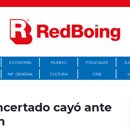
ECONOMÍA
MUNDO
POLICIALES
JU
INF. GENERAL
CULTURA
CINE
ncertado cayó ante
n