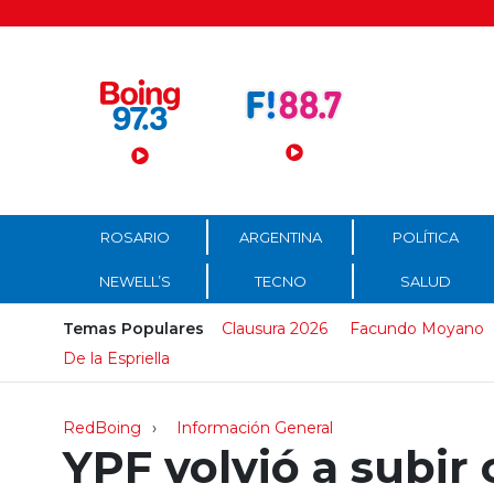
Menú Principal
ROSARIO
ARGENTINA
POLÍTICA
NEWELL’S
TECNO
SALUD
Temas Populares
Clausura 2026
Facundo Moyano
De la Espriella
RedBoing
Información General
YPF volvió a subir