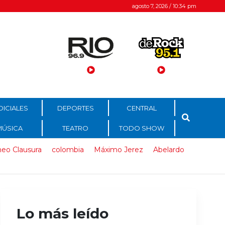
agosto 7, 2026 / 10:34 pm
DICIALES
DEPORTES
CENTRAL
MÚSICA
TEATRO
TODO SHOW
neo Clausura
colombia
Máximo Jerez
Abelardo
Lo más leído