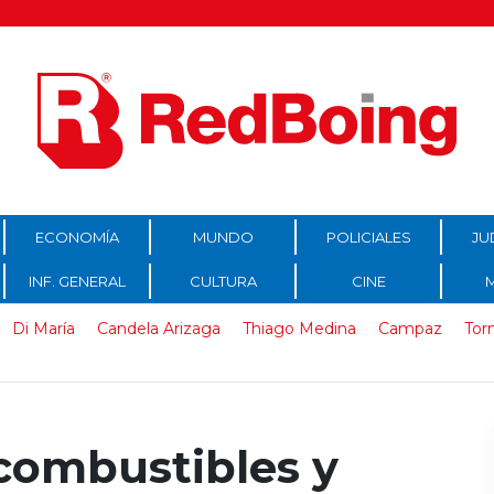
ECONOMÍA
MUNDO
POLICIALES
JU
INF. GENERAL
CULTURA
CINE
Di María
Candela Arizaga
Thiago Medina
Campaz
Tor
 combustibles y