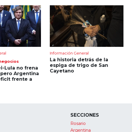
eral
Información General
La historia detrás de la
 negocios
espiga de trigo de San
ei-Lula no frena
Cayetano
 pero Argentina
icit frente a
SECCIONES
Rosario
Argentina