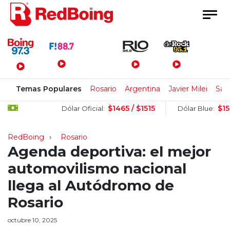
Menú Principal
Temas Populares
Rosario
Argentina
Javier Milei
San
$1465 / $1515
$1525 / $
Dólar Oficial:
Dólar Blue:
RedBoing
Rosario
Agenda deportiva: el mejor
automovilismo nacional
llega al Autódromo de
Rosario
octubre 10, 2025