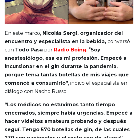
En este marco,
Nicolás Sergi, organizador del
encuentro y especialista en la bebida,
conversó
con
Todo Pasa
por
Radio Boing.
“
Soy
anestesiólogo, esa es mi profesión. Empecé a
incursionar en el gin durante la pandemia,
porque tenía tantas botellas de mis viajes que
comencé a consumirlo”
, indicó el especialista en
diálogo con Nacho Russo.
“Los médicos no estuvimos tanto tiempo
encerrados, siempre había urgencias. Empecé a
hacer videitos amateurs probando y después
seguí. Tengo 570 botellas de gin, de las cuales
230 son nacionales y el resto son de afuera”
,