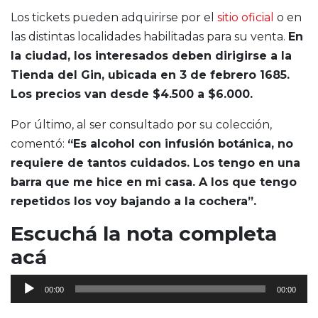
Los tickets pueden adquirirse por el
sitio oficial
o en
las distintas localidades habilitadas para su venta.
En
la ciudad, los interesados deben dirigirse a la
Tienda del Gin, ubicada en 3 de febrero 1685.
Los precios van desde $4.500 a $6.000.
Por último, al ser consultado por su colección,
comentó:
“Es alcohol con infusión botánica, no
requiere de tantos cuidados. Los tengo en una
barra que me hice en mi casa. A los que tengo
repetidos los voy bajando a la cochera”.
Escuchá la nota completa
acá
Reproductor
00:00
00:00
de