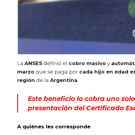
La
ANSES
definió el
cobro masivo
y
automát
marzo
que se paga por
cada hijo en edad e
región
de la
Argentina
.
Este beneficio lo cobra uno sol
presentación del Certificado Es
A quiénes les corresponde