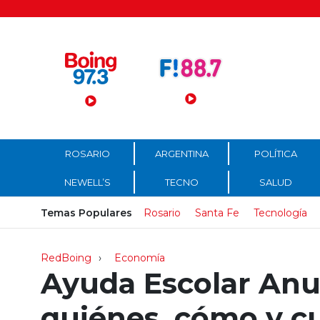
Menú Principal
ROSARIO
ARGENTINA
POLÍTICA
NEWELL’S
TECNO
SALUD
Temas Populares
Rosario
Santa Fe
Tecnología
RedBoing
Economía
Ayuda Escolar Anu
quiénes, cómo y c