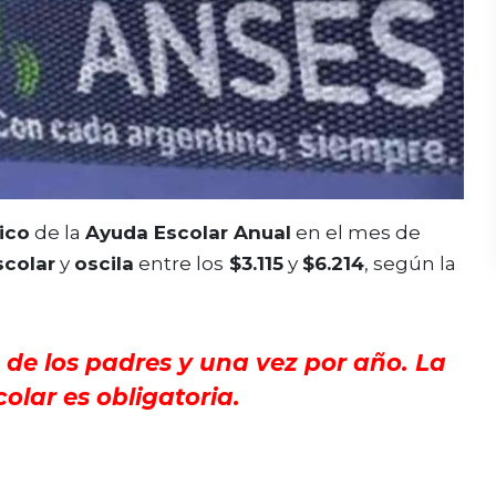
ico
de la
Ayuda Escolar Anual
en el mes de
scolar
y
oscila
entre los
$3.115
y
$6.214
, según la
o de los padres y una vez por año. La
colar es obligatoria.