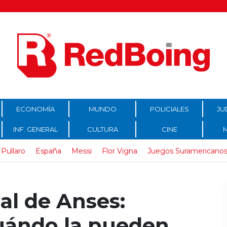
ECONOMÍA
MUNDO
POLICIALES
JU
INF. GENERAL
CULTURA
CINE
Pullaro
España
Messi
Flor Vigna
Juegos Suramericanos
al de Anses:
uándo la pueden