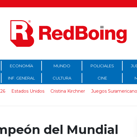
ECONOMÍA
MUNDO
POLICIALES
JU
INF. GENERAL
CULTURA
CINE
026
Estados Unidos
Cristina Kirchner
Juegos Suramericano
mpeón del Mundial