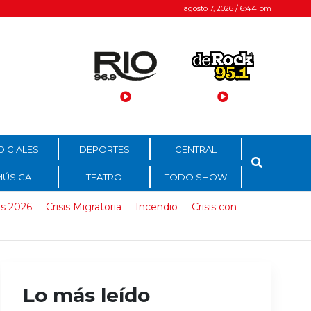
agosto 7, 2026 / 6:44 pm
DICIALES
DEPORTES
CENTRAL
MÚSICA
TEATRO
TODO SHOW
s 2026
Crisis Migratoria
Incendio
Crisis con
Lo más leído