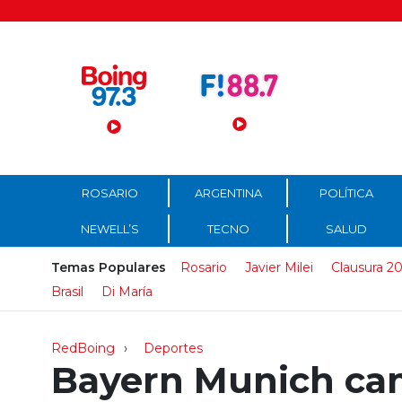
Menú Principal
ROSARIO
ARGENTINA
POLÍTICA
NEWELL’S
TECNO
SALUD
Temas Populares
Rosario
Javier Milei
Clausura 2
Brasil
Di María
RedBoing
Deportes
Bayern Munich ca