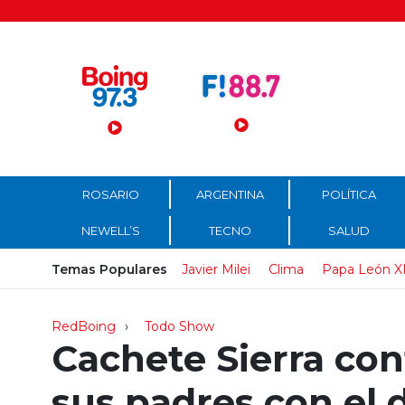
Menú Principal
ROSARIO
ARGENTINA
POLÍTICA
NEWELL’S
TECNO
SALUD
Temas Populares
Javier Milei
Clima
Papa León X
RedBoing
Todo Show
Cachete Sierra con
sus padres con el 