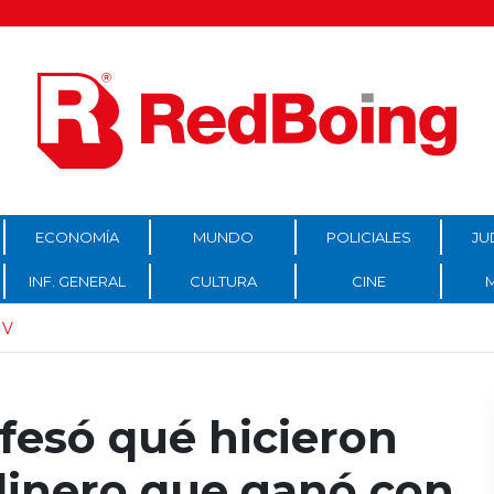
ECONOMÍA
MUNDO
POLICIALES
JU
INF. GENERAL
CULTURA
CINE
IV
fesó qué hicieron
dinero que ganó con