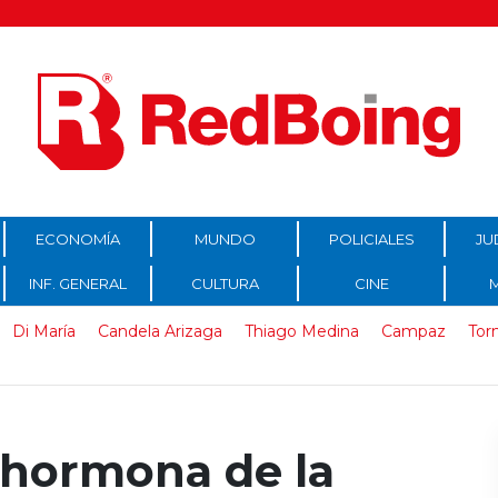
ECONOMÍA
MUNDO
POLICIALES
JU
INF. GENERAL
CULTURA
CINE
Di María
Candela Arizaga
Thiago Medina
Campaz
Tor
“hormona de la