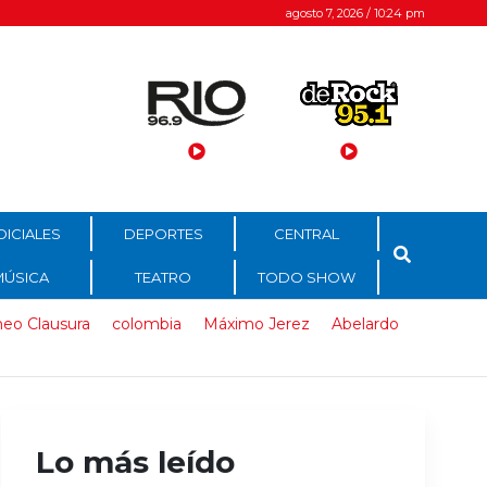
agosto 7, 2026 / 10:24 pm
DICIALES
DEPORTES
CENTRAL
MÚSICA
TEATRO
TODO SHOW
neo Clausura
colombia
Máximo Jerez
Abelardo
Lo más leído