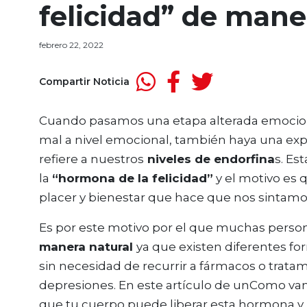
felicidad” de mane
febrero 22, 2022
Compartir Noticia
Cuando pasamos una etapa alterada emocion
mal a nivel emocional, también haya una expli
refiere a nuestros
niveles de endorfina
s. E
la
“hormona de la felicidad”
y el motivo es 
placer y bienestar que hace que nos sintam
Es por este motivo por el que muchas pers
manera natural
ya que existen diferentes fo
sin necesidad de recurrir a fármacos o tratam
depresiones. En este artículo de unComo vam
que tu cuerpo puede liberar esta hormona y, p