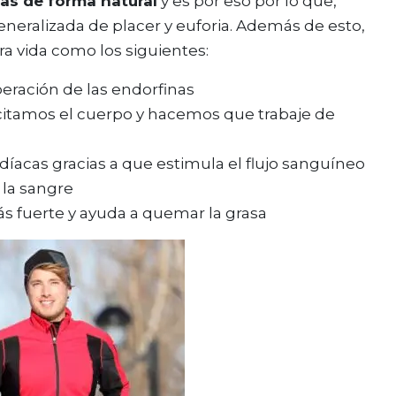
as de forma natural
y es por eso por lo que,
neralizada de placer y euforia. Además de esto,
ra vida como los siguientes:
iberación de las endorfinas
citamos el cuerpo y hacemos que trabaje de
íacas gracias a que estimula el flujo sanguíneo
la sangre
 fuerte y ayuda a quemar la grasa