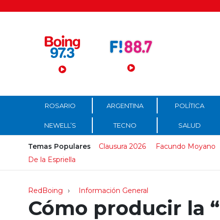
Menú Principal
ROSARIO
ARGENTINA
POLÍTICA
NEWELL’S
TECNO
SALUD
Temas Populares
Clausura 2026
Facundo Moyano
De la Espriella
RedBoing
Información General
Cómo producir la 