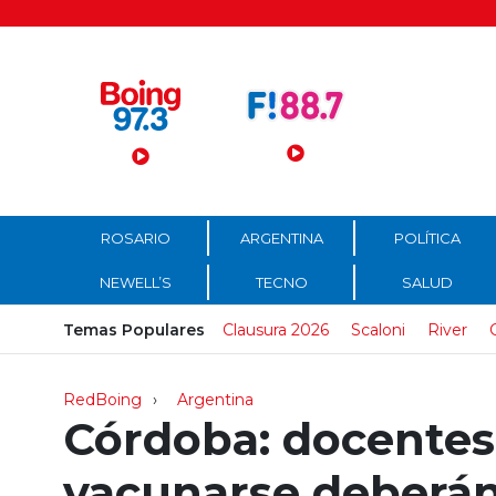
Menú Principal
ROSARIO
ARGENTINA
POLÍTICA
NEWELL’S
TECNO
SALUD
Temas Populares
Clausura 2026
Scaloni
River
RedBoing
Argentina
Córdoba: docentes
vacunarse deberán