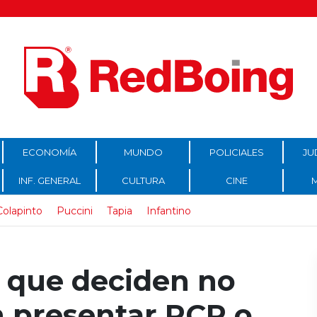
ECONOMÍA
MUNDO
POLICIALES
JU
INF. GENERAL
CULTURA
CINE
Colapinto
Puccini
Tapia
Infantino
 que deciden no
 presentar PCR o