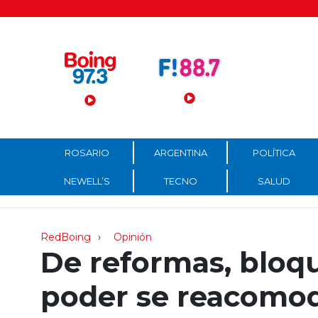
Menú Principal
ROSARIO
ARGENTINA
POLÍTICA
NEWELL’S
TECNO
SALUD
RedBoing
Opinión
De reformas, bloqu
poder se reacomo