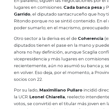
En paralelo, siguen las negociaciones por el 
lugares en comisiones.
Cada banca pesa
y P
Garrido
, el diputado santacruceño que hoy
Ritondo porque no se sintió contenido. En el
poder sumarlo; en el macrismo, preocupados
Otro sector a la deriva es el de
Coherencia
(e
diputados tienen el pase en la mano y pueden 
ahora no hay definición, aunque Scaglia confí
vicepresidencia y más lugares en comisiones
recientemente, aún no asumió su banca y, s
en volver. Eso deja, por el momento, a Provinc
socios con 22.
Por su lado,
Maximiliano Pullaro
incidió dire
la UCR.
Leonel Chiarella
, reelecto intendent
votos, se convirtió en el titular más joven en 