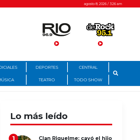
agosto 8, 2026 / 3:26 am
DICIALES
DEPORTES
CENTRAL
MÚSICA
TEATRO
TODO SHOW
Lo más leído
Clan Riquelme: cayó el hijo