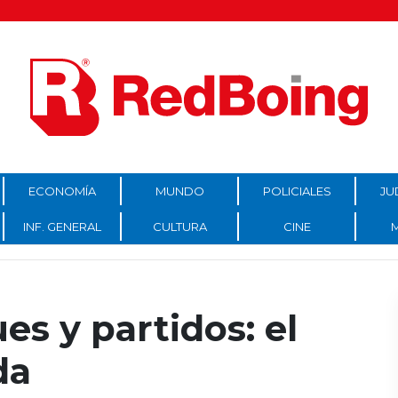
ECONOMÍA
MUNDO
POLICIALES
JU
INF. GENERAL
CULTURA
CINE
es y partidos: el
da