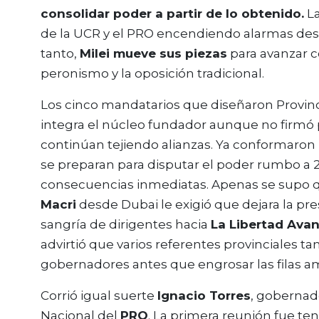
consolidar poder a partir de lo obtenido.
La
de la UCR y el PRO encendiendo alarmas des
tanto,
Milei mueve sus piezas
para avanzar c
peronismo y la oposición tradicional.
Los cinco mandatarios que diseñaron Provinc
integra el núcleo fundador aunque no firm
continúan tejiendo alianzas. Ya conformaron
se preparan para disputar el poder rumbo a 2
consecuencias inmediatas. Apenas se supo
Macri
desde Dubai le exigió que dejara la pre
sangría de dirigentes hacia
La Libertad Ava
advirtió que varios referentes provinciales t
gobernadores antes que engrosar las filas am
Corrió igual suerte
Ignacio Torres
, gobernad
Nacional del
PRO
. La primera reunión fue te