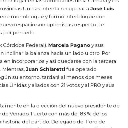
tercer lugar en las autoridades de la Cámara y los
rovincias Unidas intenta recuperar a
José Luis
 tiene monobloque y formó interbloque con
 nuevo espacio son optimistas respecto de
 por perderlo.
x Córdoba Federal).
Marcela Pagano
y sus
inclinar la balanza hacia un lado u otro. Por
a en incorporarlos y así quedarse con la tercera
. Mientras,
Juan Schiaretti
fue operado
egún su entorno, tardará al menos dos meses
ias Unidas y aliados con 21 votos y al PRO y sus
ctamente en la elección del nuevo presidente de
e de Venado Tuerto con más del 83 % de los
la historia del partido. Delegado del Foro de