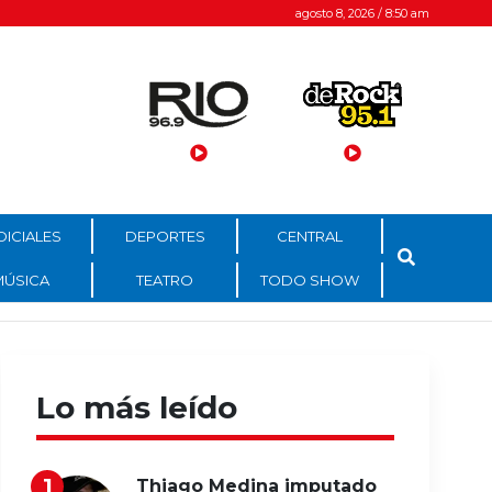
agosto 8, 2026 / 8:50 am
DICIALES
DEPORTES
CENTRAL
MÚSICA
TEATRO
TODO SHOW
Lo más leído
Thiago Medina imputado