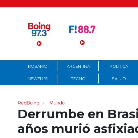
Menú Principal
ROSARIO
ARGENTINA
POLÍTICA
NEWELL’S
TECNO
SALUD
RedBoing
Mundo
Derrumbe en Brasil
años murió asfixia