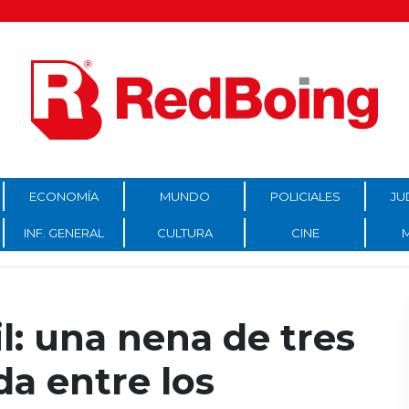
ECONOMÍA
MUNDO
POLICIALES
JU
INF. GENERAL
CULTURA
CINE
: una nena de tres
da entre los