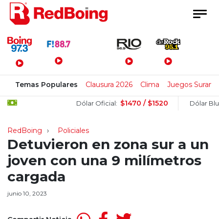
Menú Principal
Temas Populares
Clausura 2026
Clima
Juegos Surame
$1470 / $1520
$
Dólar Oficial:
Dólar Blue:
RedBoing
Policiales
Detuvieron en zona sur a un
joven con una 9 milímetros
cargada
junio 10, 2023