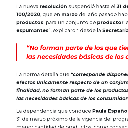
La nueva
resolución
suspendió hasta el
31 d
100/2020
, que en
marzo
del año pasado habí
productos
, para un conjunto de
productor
,
espumantes
“, explicaron desde la
Secretarí
“No forman parte de los que tie
las necesidades básicas de los 
La norma detalla que
“corresponde disponer
efectos únicamente respecto de un conjunto
finalidad, no forman parte de los productos
las necesidades básicas de los consumidor
La dependencia que conduce
Paula Españo
31 de marzo próximo de la vigencia del pro
menor cantidad de productos, como consecue