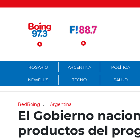
Menú Principal
ROSARIO
ARGENTINA
POLÍTICA
NEWELL’S
TECNO
SALUD
RedBoing
Argentina
El Gobierno nacion
productos del pro