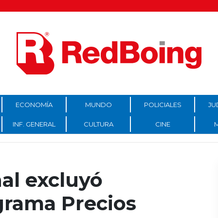
ECONOMÍA
MUNDO
POLICIALES
JU
INF. GENERAL
CULTURA
CINE
al excluyó
grama Precios