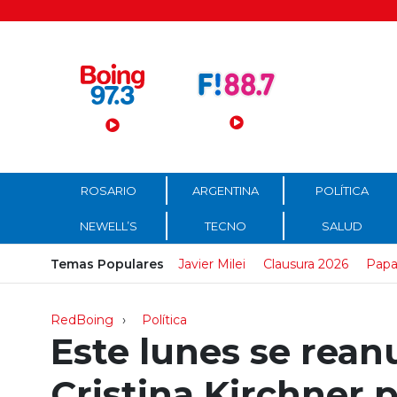
Menú Principal
ROSARIO
ARGENTINA
POLÍTICA
NEWELL’S
TECNO
SALUD
Temas Populares
Javier Milei
Clausura 2026
Papa
RedBoing
Política
Este lunes se reanu
Cristina Kirchner p