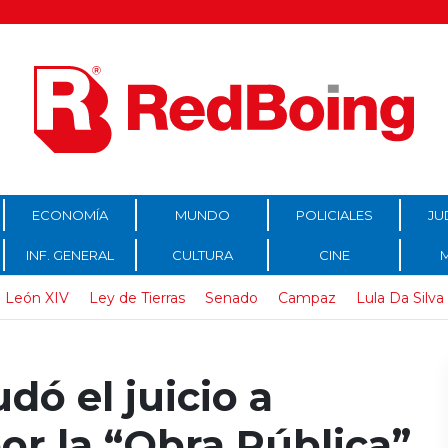
ECONOMÍA
MUNDO
POLICIALES
JU
INF. GENERAL
CULTURA
CINE
 León XIV
Ley de Tierras
Senado
Campaz
Lula Da Silva
dó el juicio a
or la “Obra Pública”