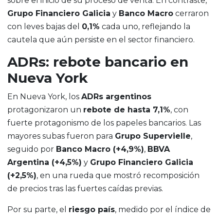
sobre el inicio de su proceso de venta. En contraste,
Grupo Financiero Galicia
y
Banco Macro
cerraron
con leves bajas del
0,1%
cada uno, reflejando la
cautela que aún persiste en el sector financiero.
ADRs: rebote bancario en
Nueva York
En Nueva York, los
ADRs argentinos
protagonizaron un
rebote de hasta 7,1%
, con
fuerte protagonismo de los papeles bancarios. Las
mayores subas fueron para
Grupo Supervielle
,
seguido por
Banco Macro (+4,9%)
,
BBVA
Argentina (+4,5%)
y
Grupo Financiero Galicia
(+2,5%)
, en una rueda que mostró recomposición
de precios tras las fuertes caídas previas.
Por su parte, el
riesgo país
, medido por el índice de