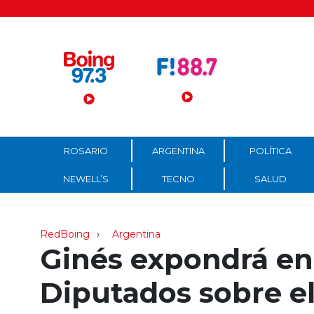
Menú Principal
ROSARIO
ARGENTINA
POLÍTICA
NEWELL’S
TECNO
SALUD
RedBoing
Argentina
Ginés expondrá en
Diputados sobre e