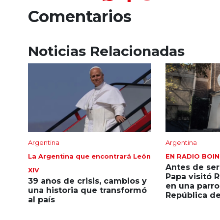
Comentarios
Noticias Relacionadas
Argentina
Argentina
La Argentina que encontrará León
EN RADIO BOI
Antes de ser
XIV
Papa visitó 
39 años de crisis, cambios y
en una parro
una historia que transformó
República de
al país