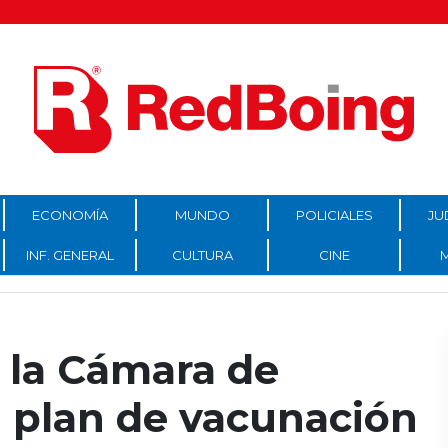
ECONOMÍA
MUNDO
POLICIALES
JU
INF. GENERAL
CULTURA
CINE
 la Cámara de
l plan de vacunación