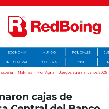
ECONOMÍA
MUNDO
POLICIALES
JU
INF. GENERAL
CULTURA
CINE
España
Malvinas
Flor Vigna
Juegos Suramericanos 2026
anaron cajas de
sa Central del Banco