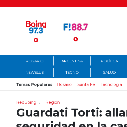
Menú Principal
ROSARIO
ARGENTINA
POLÍTICA
NEWELL’S
TECNO
SALUD
Temas Populares
Rosario
Santa Fe
Tecnología
RedBoing
Región
Guardati Torti: all
seguridad en la ca