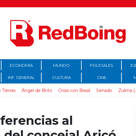
ECONOMÍA
MUNDO
POLICIALES
JU
INF. GENERAL
CULTURA
CINE
 Tierras
Ángel de Brito
Crisis con Brasil
Senado
Zulma L
ferencias al
del concejal Aricó