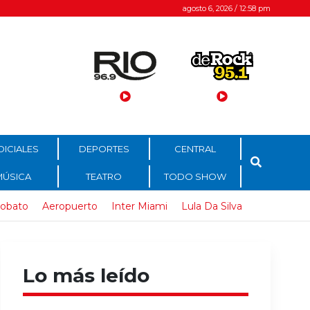
agosto 6, 2026 / 12:58 pm
DICIALES
DEPORTES
CENTRAL
MÚSICA
TEATRO
TODO SHOW
obato
Aeropuerto
Inter Miami
Lula Da Silva
Lo más leído