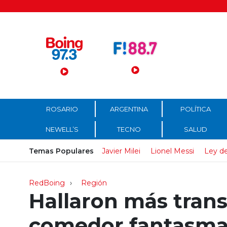
Menú Principal
ROSARIO
ARGENTINA
POLÍTICA
NEWELL’S
TECNO
SALUD
Temas Populares
Javier Milei
Lionel Messi
Ley de
RedBoing
Región
Hallaron más trans
comedor fantasma 