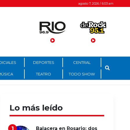
agosto 7, 2026 / 6:03 am
DICIALES
DEPORTES
CENTRAL
MÚSICA
TEATRO
TODO SHOW
Lo más leído
Balacera en Rosario: dos