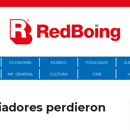
ECONOMÍA
MUNDO
POLICIALES
JU
INF. GENERAL
CULTURA
CINE
iadores perdieron