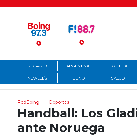
Menú Principal
ROSARIO
ARGENTINA
POLÍTICA
NEWELL’S
TECNO
SALUD
RedBoing
Deportes
Handball: Los Glad
ante Noruega