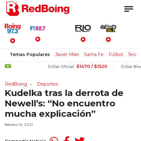
Menú Principal
Temas Populares
Javier Milei
Santa Fe
Fútbol
Tecno
$1470 / $1520
$1
Dólar Oficial:
Dólar Blue:
RedBoing
Deportes
Kudelka tras la derrota de
Newell’s: “No encuentro
mucha explicación”
febrero 14, 2021