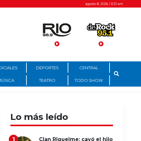
agosto 8, 2026 / 6:51 am
DICIALES
DEPORTES
CENTRAL
MÚSICA
TEATRO
TODO SHOW
Lo más leído
Clan Riquelme: cayó el hijo