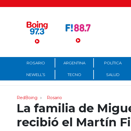
Menú Principal
ROSARIO
ARGENTINA
POLÍTICA
NEWELL’S
TECNO
SALUD
RedBoing
Rosario
La familia de Migu
recibió el Martín 