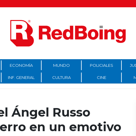
ECONOMÍA
MUNDO
POLICIALES
JU
INF. GENERAL
CULTURA
CINE
el Ángel Russo
Fierro en un emotivo