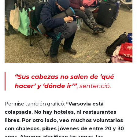
“Sus cabezas no salen de ‘qué
hacer’ y ‘dónde ir’”
, sentenció.
Pennise también graficó:
“Varsovia está
colapsada. No hay hoteles, ni restaurantes
libres. Por otro lado, veo muchos voluntarios
con chalecos, pibes jóvenes de entre 20 y 30
años. Algunos clasifican las ropas, las