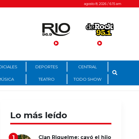
agosto 8, 2026 / 6:15 am
DICIALES
DEPORTES
CENTRAL
MÚSICA
TEATRO
TODO SHOW
Lo más leído
Clan Riquelme: cayó el hijo