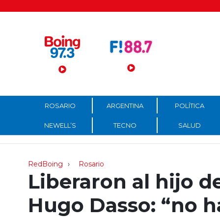
Menú Principal
ROSARIO
ARGENTINA
POLÍTICA
NEWELL’S
TECNO
SALUD
RedBoing
Rosario
Liberaron al hijo 
Hugo Dasso: “no ha