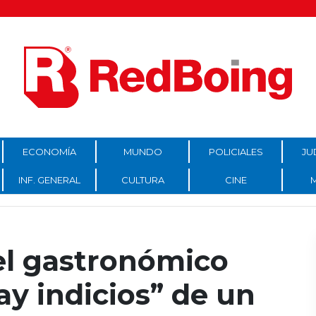
ECONOMÍA
MUNDO
POLICIALES
JU
INF. GENERAL
CULTURA
CINE
del gastronómico
y indicios” de un