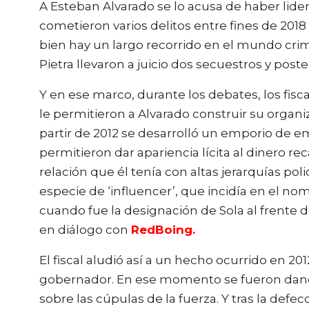
A Esteban Alvarado se lo acusa de haber lidera
cometieron varios delitos entre fines de 2018
bien hay un largo recorrido en el mundo crimi
Pietra llevaron a juicio dos secuestros y post
Y en ese marco, durante los debates, los fis
le permitieron a Alvarado construir su organ
partir de 2012 se desarrolló un emporio de e
permitieron dar apariencia lícita al dinero
relación que él tenía con altas jerarquías p
especie de ‘influencer’, que incidía en el n
cuando fue la designación de Sola al frente de
en diálogo con
RedBoing.
El fiscal aludió así a un hecho ocurrido en 2
gobernador. En ese momento se fueron dando 
sobre las cúpulas de la fuerza. Y tras la defec