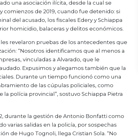
do una asociación ilícita, desde la cual se
 y comienzos de 2019, cuando fue detenido: si
nal del acusado, los fiscales Edery y Schiappa
erior homicidio, balaceras y delitos económicos.
cales revelaron pruebas de los antecedentes que
ización: “Nosotros identificamos que al menos a
mpresas, vinculadas a Alvarado, que le
 recaudado. Expusimos y alegamos también que la
oliciales. Durante un tiempo funcionó como una
ombramiento de las cúpulas policiales, como
 la polícia provincial”, sostuvo Schiappa Pietra
012, durante la gestión de Antonio Bonfatti como
varias salidas en la policía, por sospechas
ción de Hugo Tognoli, llega Cristian Sola. “No