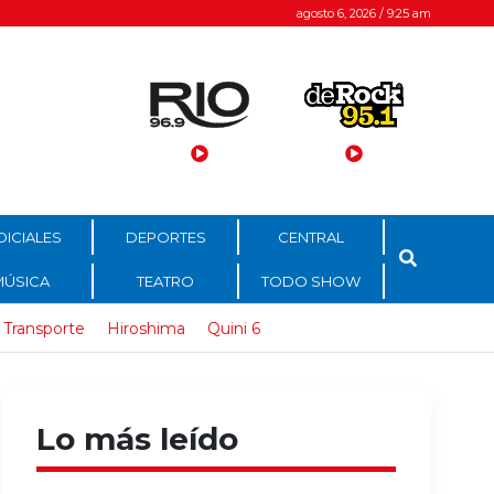
agosto 6, 2026 / 9:25 am
DICIALES
DEPORTES
CENTRAL
MÚSICA
TEATRO
TODO SHOW
Transporte
Hiroshima
Quini 6
Lo más leído