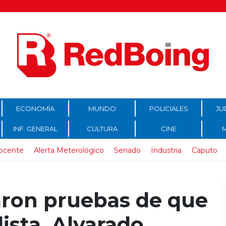
ECONOMÍA
MUNDO
POLICIALES
JU
INF. GENERAL
CULTURA
CINE
ocente
Alerta Meterológico
Senado
Industria
Caputo
aron pruebas de que
lista, Alvarado