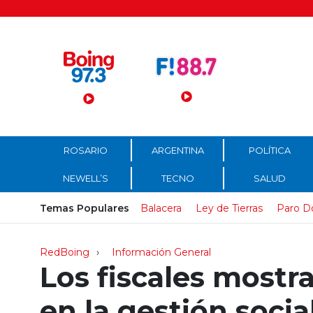
Menú Principal
ROSARIO
ARGENTINA
POLÍTICA
NEWELL’S
TECNO
SALUD
Temas Populares
Balacera
Ley de Tierras
Paro D
RedBoing
Información General
Los fiscales mostr
en la gestión socia