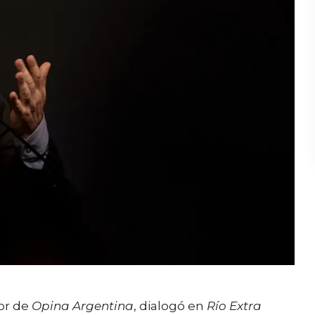
tor de
Opina Argentina
, dialogó en
Río Extra