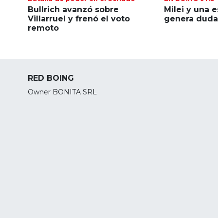
Bullrich avanzó sobre
Milei y una 
Villarruel y frenó el voto
genera dudas
remoto
RED BOING
Owner BONITA SRL