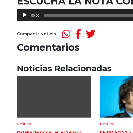
ESCUCHÁ LA NOTA C
Reproductor
00:00
de
audio
Compartir Noticia
Comentarios
Noticias Relacionadas
Política
Política
Batalla de poder en el Senado
EN BOING 97.3