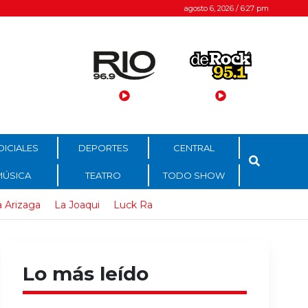
agosto 6, 2026 / 6:27 pm
DICIALES
DEPORTES
CENTRAL
MÚSICA
TEATRO
TODO SHOW
 Arizaga
La Joaqui
Luck Ra
Lo más leído