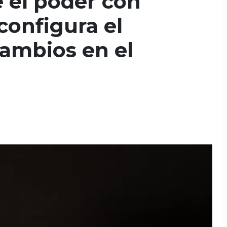
 el poder con
configura el
cambios en el