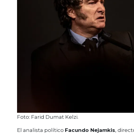
Foto: Farid Dumat Kelzi.
El analista político
Facundo Nejamkis
, direc