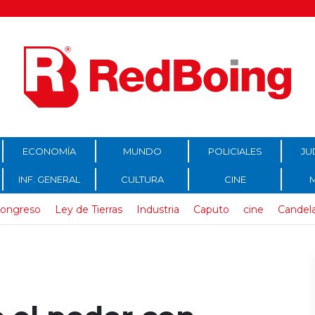
ECONOMÍA
MUNDO
POLICIALES
JU
INF. GENERAL
CULTURA
CINE
ongreso
Ley de Tierras
Industria
Caputo
cine
Candela