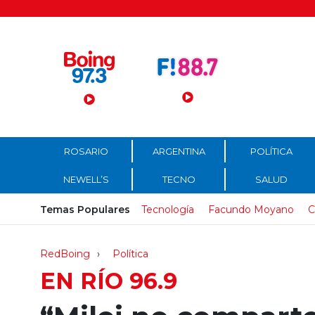
Menú Principal
ROSARIO
ARGENTINA
POLÍTICA
NEWELL’S
TECNO
SALUD
Temas Populares
Tecnología
Facundo Moyano
C
RedBoing
Política
EN RÍO 96.9