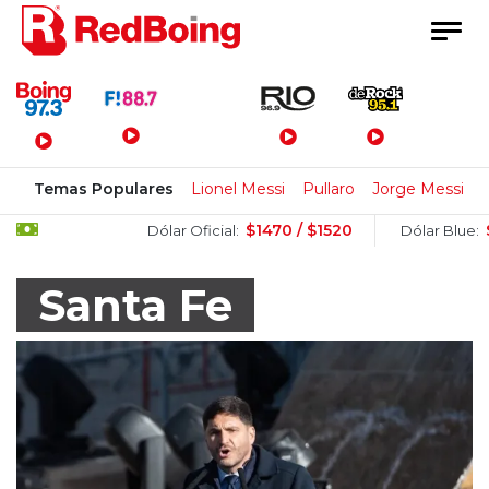
Menú Principal
Temas Populares
Lionel Messi
Pullaro
Jorge Messi
$1470 / $1520
$1505 / $1
Dólar Oficial:
Dólar Blue:
Santa Fe