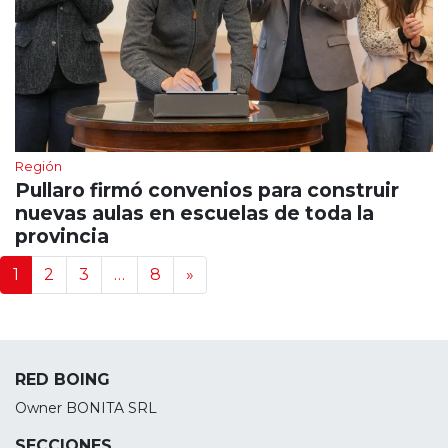
Región
Pullaro firmó convenios para construir
nuevas aulas en escuelas de toda la
provincia
Navegación de noticias
1
2
3
…
8
»
RED BOING
Owner BONITA SRL
SECCIONES