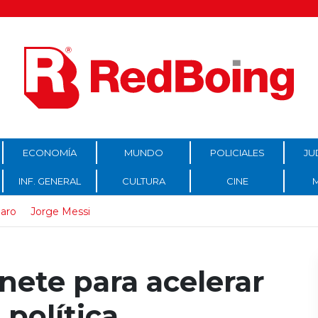
ECONOMÍA
MUNDO
POLICIALES
JU
INF. GENERAL
CULTURA
CINE
laro
Jorge Messi
inete para acelerar
política