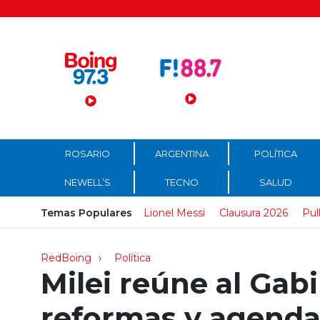
Menú Principal
ROSARIO
ARGENTINA
POLÍTICA
NEWELL’S
TECNO
SALUD
Temas Populares
Lionel Messi
Clausura 2026
Pul
RedBoing
Política
Milei reúne al Gab
reformas y agenda 