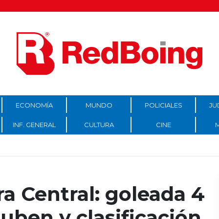
ECONOMÍA
MUNDO
POLICIALES
JU
INF. GENERAL
CULTURA
CINE
a Central: goleada 4
Ruben y clasificación