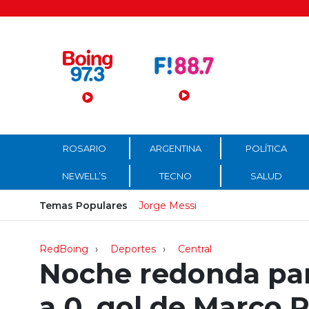
Menú Principal
ROSARIO
ARGENTINA
POLÍTICA
NEWELL’S
TECNO
SALUD
Temas Populares
Jorge Messi
RedBoing
Deportes
Central
Noche redonda par
a 0, gol de Marco 