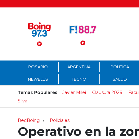
Menú Principal
ROSARIO
ARGENTINA
POLÍTICA
NEWELL’S
TECNO
SALUD
Temas Populares
Javier Milei
Clausura 2026
Facu
Silva
RedBoing
Policiales
Operativo en la zo