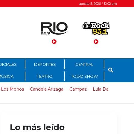
agosto 5, 2026 / 10:02 am
DICIALES
DEPORTES
CENTRAL
MÚSICA
TEATRO
TODO SHOW
 Los Monos
Candela Arizaga
Campaz
Lula Da
Lo más leído