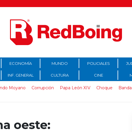
ECONOMÍA
MUNDO
POLICIALES
JU
INF. GENERAL
CULTURA
CINE
ndo Moyano
Corrupción
Papa León XIV
Choque
Banda
na oeste: