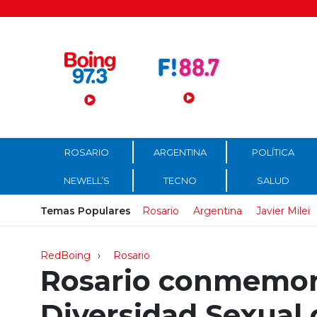
Menú Principal
ROSARIO
ARGENTINA
POLÍTICA
NEWELL’S
TECNO
SALUD
Temas Populares
Rosario
Argentina
Javier Milei
RedBoing
Rosario
Rosario conmemora
Diversidad Sexual