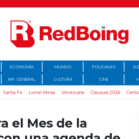
ECONOMÍA
MUNDO
POLICIALES
JU
INF. GENERAL
CULTURA
CINE
Santa Fe
Lionel Messi
Venezuela
Clausura 2026
Centr
 el Mes de la
 con una agenda de