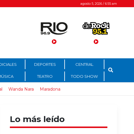
agosto 5, 2026 / 6:55 am
DICIALES
DEPORTES
CENTRAL
MÚSICA
TEATRO
TODO SHOW
al
Wanda Nara
Maradona
Lo más leído