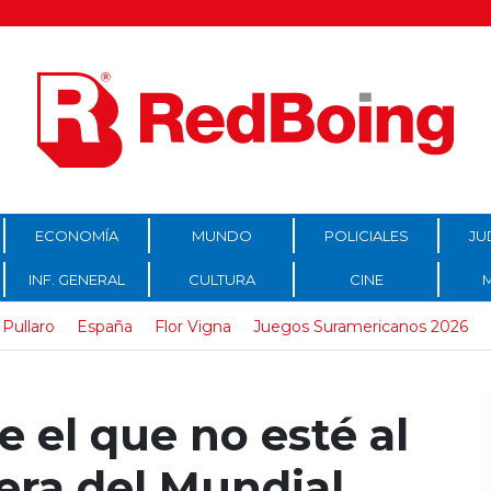
ECONOMÍA
MUNDO
POLICIALES
JU
INF. GENERAL
CULTURA
CINE
Pullaro
España
Flor Vigna
Juegos Suramericanos 2026
e el que no esté al
era del Mundial