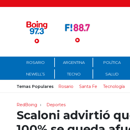
Menú Principal
ROSARIO
ARGENTINA
POLÍTICA
NEWELL’S
TECNO
SALUD
Temas Populares
Rosario
Santa Fe
Tecnología
RedBoing
Deportes
Scaloni advirtió qu
100% se queda afu