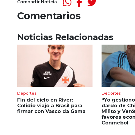
Compartir Noticia
Comentarios
Noticias Relacionadas
Deportes
Deportes
Fin del ciclo en River:
“Yo gestiono
Colidio viajó a Brasil para
dardo de Chi
firmar con Vasco da Gama
Milito y Veró
favores eco
Conmebol