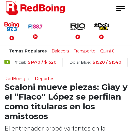
Menú Principal
Temas Populares
Balacera
Transporte
Quini 6
$1470 / $1520
$1520 / $1540
Oficial:
Dólar Blue:
Dólar
RedBoing
Deportes
Scaloni mueve piezas: Giay y
el “Flaco” López se perfilan
como titulares en los
amistosos
El entrenador probó variantes en la