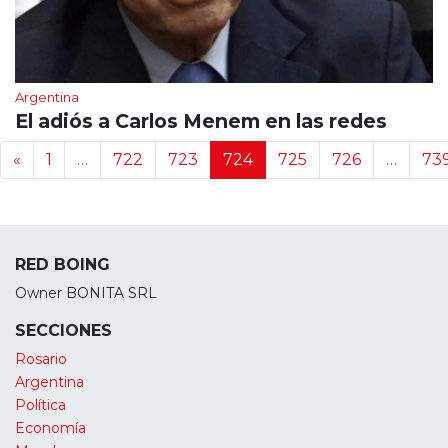
Argentina
El adiós a Carlos Menem en las redes
Navegación de noticias
«
1
…
722
723
724
725
726
…
73
RED BOING
Owner BONITA SRL
SECCIONES
Rosario
Argentina
Política
Economía