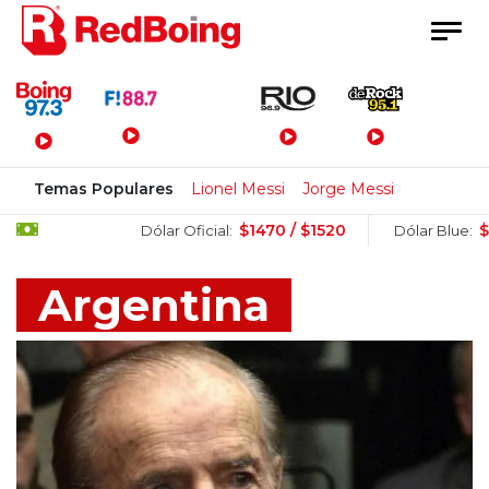
Menú Principal
Temas Populares
Lionel Messi
Jorge Messi
$1470 / $1520
$1505 / $152
Dólar Oficial:
Dólar Blue:
Argentina