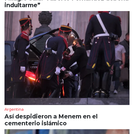
indultarme”
Argentina
Así despidieron a Menem en el
cementerio islámico