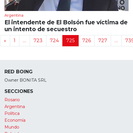
Argentina
El intendente de El Bolsón fue víctima de
un intento de secuestro
Navegación de noticias
«
1
…
723
724
725
726
727
…
73
RED BOING
Owner BONITA SRL
SECCIONES
Rosario
Argentina
Política
Economía
Mundo