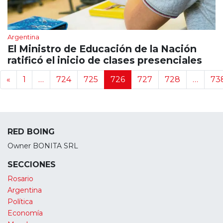
Argentina
El Ministro de Educación de la Nación
ratificó el inicio de clases presenciales
Navegación de noticias
«
1
…
724
725
726
727
728
…
73
RED BOING
Owner BONITA SRL
SECCIONES
Rosario
Argentina
Política
Economía