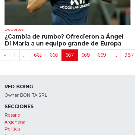
Deportes
¿Cambia de rumbo? Ofrecieron a Ángel
Di María a un equipo grande de Europa
Navegación de noticias
«
1
…
665
666
667
668
669
…
987
RED BOING
Owner BONITA SRL
SECCIONES
Rosario
Argentina
Política