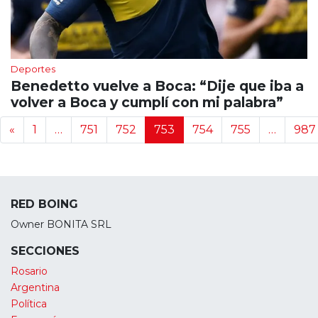
Deportes
Benedetto vuelve a Boca: “Dije que iba a
volver a Boca y cumplí con mi palabra”
Navegación de noticias
«
1
…
751
752
753
754
755
…
987
RED BOING
Owner BONITA SRL
SECCIONES
Rosario
Argentina
Política