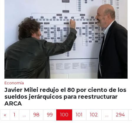
Economía
Javier Milei redujo el 80 por ciento de los
sueldos jerárquicos para reestructurar
ARCA
Navegación de noticias
«
1
…
98
99
100
101
102
…
294