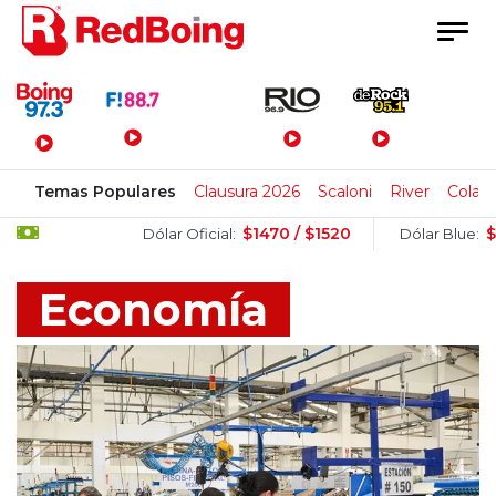
Menú Principal
Temas Populares
Clausura 2026
Scaloni
River
Colapi
$1470 / $1520
$1510 / 
Dólar Oficial:
Dólar Blue:
Economía