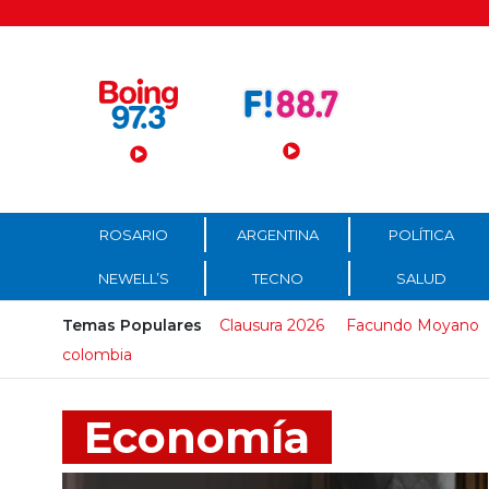
Menú Principal
ROSARIO
ARGENTINA
POLÍTICA
NEWELL’S
TECNO
SALUD
Temas Populares
Clausura 2026
Facundo Moyano
colombia
Economía