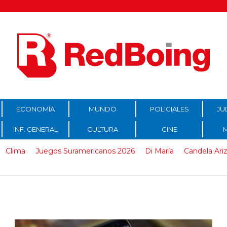
ECONOMÍA
MUNDO
POLICIALES
JU
INF. GENERAL
CULTURA
CINE
Clima
Juegos Suramericanos 2026
Di María
Candela Ari