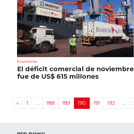
Economía
El déficit comercial de noviembre
fue de US$ 615 millones
Navegación de noticias
«
1
…
188
189
190
191
192
…