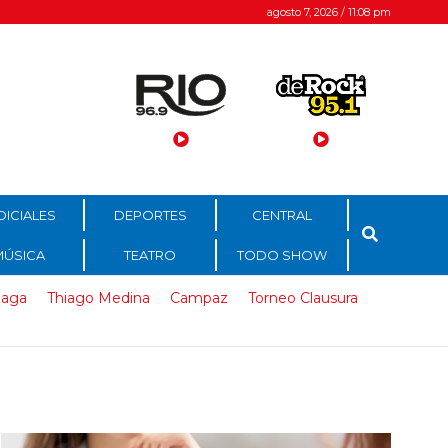
agosto 7, 2026 / 11:08 pm
DICIALES
DEPORTES
CENTRAL
MÚSICA
TEATRO
TODO SHOW
zaga
Thiago Medina
Campaz
Torneo Clausura