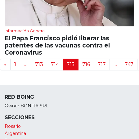
Información General
El Papa Francisco pidió liberar las
patentes de las vacunas contra el
Coronavirus
Navegación de noticias
«
1
…
713
714
715
716
717
…
747
RED BOING
Owner BONITA SRL
SECCIONES
Rosario
Argentina