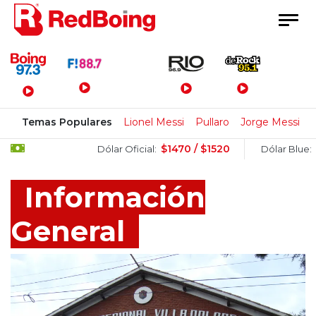
Menú Principal
Temas Populares
Lionel Messi
Pullaro
Jorge Messi
$1470 / $1520
$1505 / $
Dólar Oficial:
Dólar Blue:
Información
General