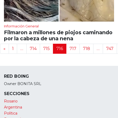
Información General
Filmaron a millones de piojos caminando
por la cabeza de una nena
Navegación de noticias
«
1
…
714
715
716
717
718
…
747
RED BOING
Owner BONITA SRL
SECCIONES
Rosario
Argentina
Política